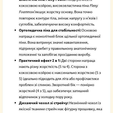
кокосовою койрою, високоеластична піна
Flexy
Foam
пом'якшує жорстку основу. Вона точно
повторює контури тіла, знімає напругу з м'язів і
суглобів, забезпечуючи високу комфортність.
Ортопедична піна для стабільності:
Основою
матраца є монолітний блок щільної ортопедичної
піни. Вона витримує значні навантаження,
підтримує хребет у правильному анатомічному
положенні та запобігає просіданню виробу.
Практичний ефект 2 в 1:
Дві сторони матраца
мають різну жорсткість (5 та 4). Сторона з
кокосовою койрою є максимально жорсткою (5 з
5) ідеально підходить для літа або профілактики
проблем зі спиною. Зворотний бік — помірно
жорсткий (4 з 5), що забезпечує затишний
відпочинок у холодну пору року.
Дихаючий чохол зі стрейчу:
Незнімний чохол із
якісної тканини стрейч має фігурну прошивку, яка