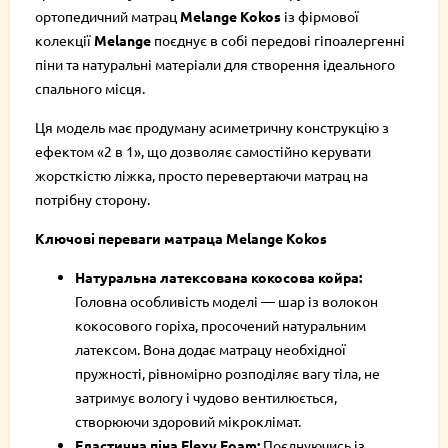
ортопедичний матрац
Melange Kokos
із фірмової
колекції
Melange
поєднує в собі передові гіпоалергенні
піни та натуральні матеріали для створення ідеального
спального місця.
Ця модель має продуману асиметричну конструкцію з
ефектом «2 в 1», що дозволяє самостійно керувати
жорсткістю ліжка, просто перевертаючи матрац на
потрібну сторону.
Ключові переваги матраца Melange Kokos
Натуральна латексована кокосова койра:
Головна особливість моделі — шар із волокон
кокосового горіха, просочений натуральним
латексом. Вона додає матрацу необхідної
пружності, рівномірно розподіляє вагу тіла, не
затримує вологу і чудово вентилюється,
створюючи здоровий мікроклімат.
Еластична піна Flexy Foam:
Поєднуючись із