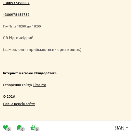
+380937490007
+380978152782
Пн-Пт: з 10:00 до 18:00
Cб-Нд: вихідний
(замовлення приймаються через кошик)
Інтернет магазин «КіндерСвіт»
Створення сайту:
TimePro
© 2026
Повна версія сайту
UAH
0
0
0