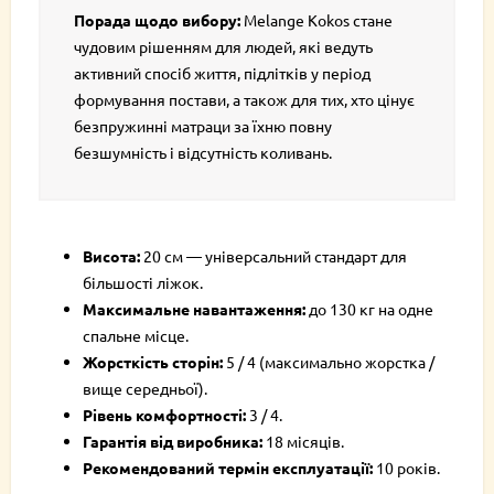
Порада щодо вибору:
Melange Kokos стане
чудовим рішенням для людей, які ведуть
активний спосіб життя, підлітків у період
формування постави, а також для тих, хто цінує
безпружинні матраци за їхню повну
безшумність і відсутність коливань.
Висота:
20 см — універсальний стандарт для
більшості ліжок.
Максимальне навантаження:
до 130 кг на одне
спальне місце.
Жорсткість сторін:
5 / 4 (максимально жорстка /
вище середньої).
Рівень комфортності:
3 / 4.
Гарантія від виробника:
18 місяців.
Рекомендований термін експлуатації:
10 років.