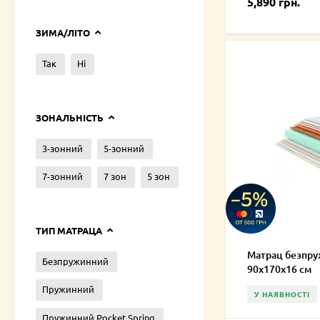
5,890 грн.
ЗИМА/ЛІТО
Так
Ні
ЗОНАЛЬНІСТЬ
3-зонний
5-зонний
7-зонний
7 зон
5 зон
ТИП МАТРАЦА
Матрац безпру
Безпружинний
90х170х16 см
Пружинний
У НАЯВНОСТІ
Пружинний Pocket Spring