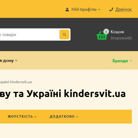
Мій профіль
Дзвінок
Кошик
0
(порожній)
я дому
Бренди
аїні kindersvit.ua
 та Україні kindersvit.ua
ЖОРСТКІСТЬ
ДОДАТКОВО