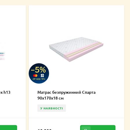
x h13
Матрас безпружинний Спарта
90х170х18 см
У НАЯВНОСТІ