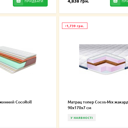
4,838 грн.
ПРИДБАТИ
ПР
-1,739 грн.
жинний CocoRoll
Матрац топер Cocos-Mix жакар
90х170х7 см
У НАЯВНОСТІ