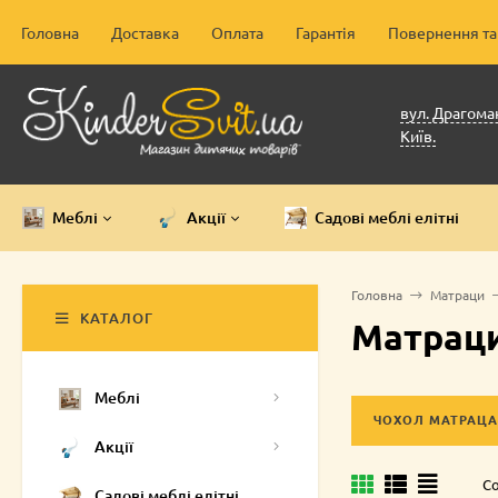
Головна
Доставка
Оплата
Гарантія
Повернення та
вул. Драгоман
Київ.
Меблі
Акції
Садові меблі елітні
Головна
Матраци
КАТАЛОГ
Матраци 
Меблі
ЧОХОЛ МАТРАЦА
Акції
Со
Садові меблі елітні