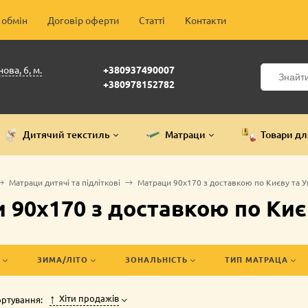
 обмін
Договір оферти
Статті
Контакти
ова, 6, м.
+380937490007
+380978152782
Дитячий текстиль
Матраци
Товари дл
Матраци дитячі та підліткові
Матраци 90х170 з доставкою по Києву та Укр
90х170 з доставкою по Києву
ЗИМА/ЛІТО
ЗОНАЛЬНІСТЬ
ТИП МАТРАЦА
Хіти продажів
ртування: