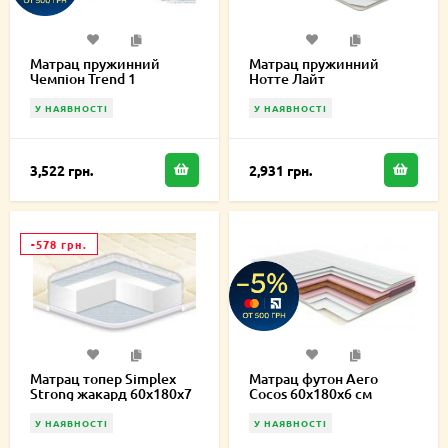
Матрац пружинний
Матрац пружинний
Чемпіон Trend 1
Нотте Лайт
60х180х21 см
односторонній
60х180х16,5 см
У НАЯВНОСТІ
У НАЯВНОСТІ
3,522 грн.
2,931 грн.
-578 грн.
Матрац топер Simplex
Матрац футон Aero
Strong жакард 60х180х7
Cocos 60х180х6 см
см
У НАЯВНОСТІ
У НАЯВНОСТІ