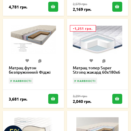
2,579 грн.
4,781 грн.
2,169 грн.
-1,251 грн.
Матрац футон
Матрац топер Super
безпружинний Фіджі
Strong жакард 60х180х6
60х180х9 см
см
У НАЯВНОСТІ
У НАЯВНОСТІ
3,291 грн.
3,681 грн.
2,040 грн.