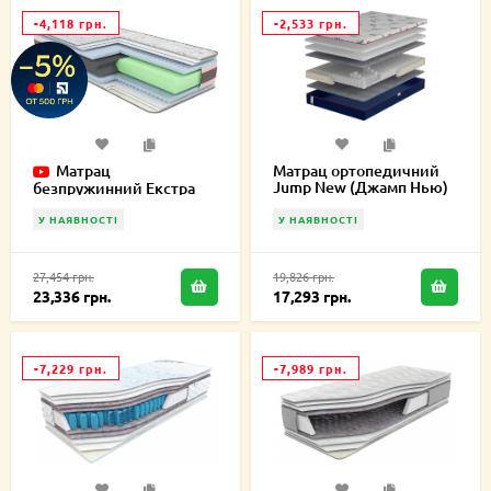
-4,118 грн.
-2,533 грн.
Матрац
Матрац ортопедичний
Jump New (Джамп Нью)
безпружинний Екстра
150х195х20 см
Карбон 150х195х19 см
У НАЯВНОСТІ
У НАЯВНОСТІ
27,454 грн.
19,826 грн.
23,336 грн.
17,293 грн.
-7,229 грн.
-7,989 грн.