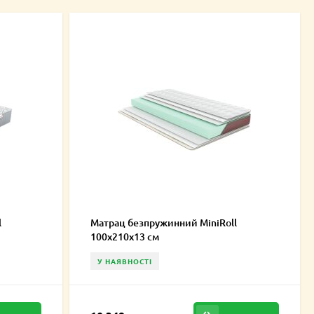
l
Матрац безпружинний MiniRoll
100х210х13 см
У НАЯВНОСТІ