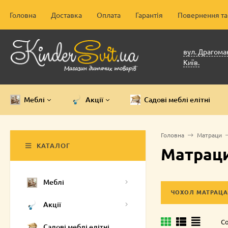
Головна
Доставка
Оплата
Гарантія
Повернення та
вул. Драгоман
Київ.
Меблі
Акції
Садові меблі елітні
Головна
Матраци
КАТАЛОГ
Матраци
Меблі
ЧОХОЛ МАТРАЦА
Акції
Со
Садові меблі елітні