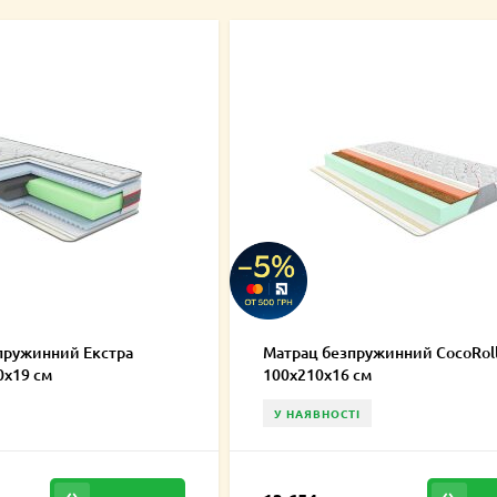
пружинний Екстра
Матрац безпружинний CocoRol
0х19 см
100х210х16 см
У НАЯВНОСТІ