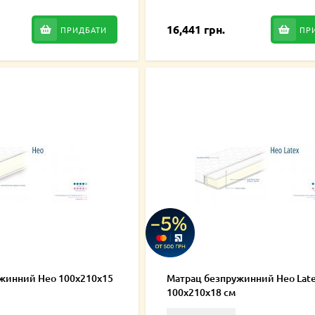
16,441 грн.
ПРИДБАТИ
ПР
жинний Нео 100х210х15
Матрац безпружинний Нео Lat
100х210х18 см