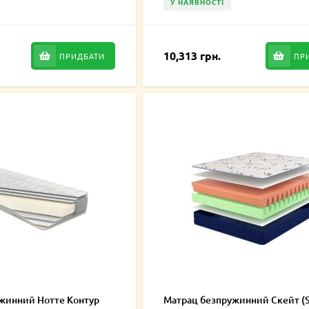
У НАЯВНОСТІ
10,313 грн.
ПРИДБАТИ
ПР
жинний Нотте Контур
Матрац безпружинний Скейт (S