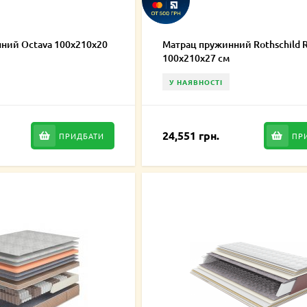
ний Octava 100х210х20
Матрац пружинний Rothschild R
100х210х27 см
У НАЯВНОСТІ
24,551 грн.
ПРИДБАТИ
ПР