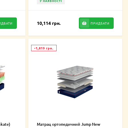
У НАЯВНОСТІ
10,114 грн.
ИДБАТИ
ПРИДБАТИ
-1,819 грн.
kate)
Матрац ортопедичний Jump New