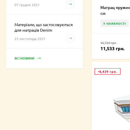
07 грудня 2021
Матрац пружин
см
У НАЯВНОСТІ
Матеріали, що застосовуються
для матраців Denim
25 листопада 2021
16,723 грн.
11,533 грн.
ВСІ НОВИНИ
-8,439 грн.