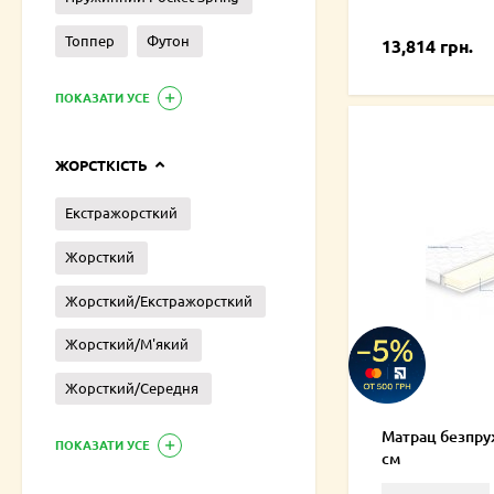
Топпер
Футон
13,814 грн.
ПОКАЗАТИ УСЕ
ЖОРСТКІСТЬ
Екстражорсткий
Жорсткий
Жорсткий/Екстражорсткий
Жорсткий/М'який
Жорсткий/Середня
Матрац безпру
ПОКАЗАТИ УСЕ
см