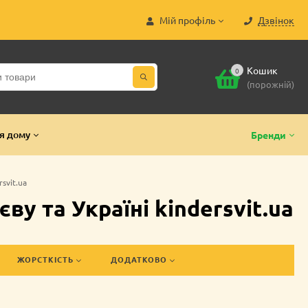
Мій профіль
Дзвінок
Кошик
0
(порожній)
я дому
Бренди
svit.ua
у та Україні kindersvit.ua
ЖОРСТКІСТЬ
ДОДАТКОВО