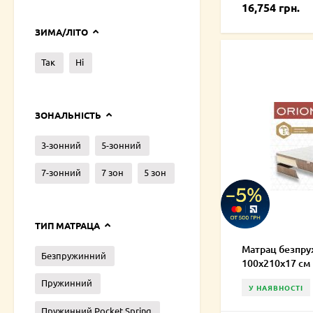
16,754 грн.
ЗИМА/ЛІТО
Так
Ні
ЗОНАЛЬНІСТЬ
3-зонний
5-зонний
7-зонний
7 зон
5 зон
ТИП МАТРАЦА
Матрац безпру
Безпружинний
100х210х17 см
Пружинний
У НАЯВНОСТІ
Пружинний Pocket Spring