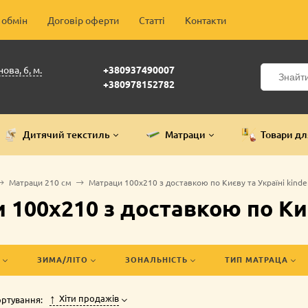
 обмін
Договір оферти
Статті
Контакти
ова, 6, м.
+380937490007
+380978152782
Дитячий текстиль
Матраци
Товари дл
Матраци 210 см
Матраци 100х210 з доставкою по Києву та Україні kinder
 100х210 з доставкою по Києв
ЗИМА/ЛІТО
ЗОНАЛЬНІСТЬ
ТИП МАТРАЦА
Хіти продажів
ртування: