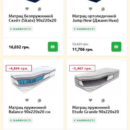
Матрац безпружинний
Матрац ортопедичний
Скейт (Skate) 90х220х20
Jump New (Джамп Нью)
см
90х220х20 см
У НАЯВНОСТІ
У НАЯВНОСТІ
13,421 грн.
16,032 грн.
11,706 грн.
-4,894 грн.
-5,407 грн.
Матрац пружинний
Матрац пружинний
Balance 90х220х20 см
Etude Grande 90х220х20
см
У НАЯВНОСТІ
У НАЯВНОСТІ