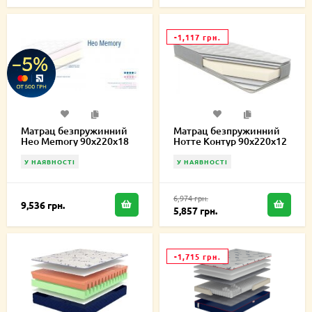
-1,117 грн.
Матрац безпружинний
Матрац безпружинний
Нео Memory 90х220х18
Нотте Контур 90х220х12
см
см
У НАЯВНОСТІ
У НАЯВНОСТІ
6,974 грн.
9,536 грн.
5,857 грн.
-1,715 грн.