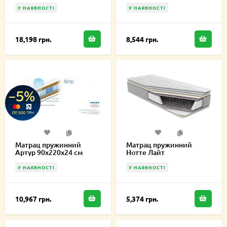
см
У НАЯВНОСТІ
У НАЯВНОСТІ
18,198 грн.
8,544 грн.
Матрац пружинний
Матрац пружинний
Артур 90х220х24 см
Нотте Лайт
односторонній
90х220х16,5 см
У НАЯВНОСТІ
У НАЯВНОСТІ
10,967 грн.
5,374 грн.