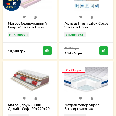
Матрас безпружинний
Матрац Fresh Latex-Cocos
Спарта 90х220х18 см
90х220х19 см
У НАЯВНОСТІ
У НАЯВНОСТІ
12,302 грн.
10,800 грн.
10,456 грн.
-2,721 грн.
Матрац пружинний
Матрац топер Super
Делайт Софт 90х220х20
Strong трикотаж
см
90х220х6 см