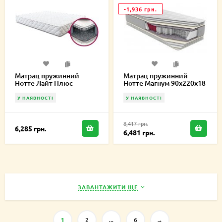
-1,936 грн.
Матрац пружинний
Матрац пружинний
Нотте Лайт Плюс
Нотте Магнум 90х220х18
90х220х19 см
см
У НАЯВНОСТІ
У НАЯВНОСТІ
8,417 грн.
6,285 грн.
6,481 грн.
ЗАВАНТАЖИТИ ЩЕ
1
2
...
6
→