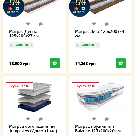
Матрас Денім
Матрас Зевс 125х200х24
125х200х27 см
см
У НАЯВНОСТІ
У НАЯВНОСТІ
18,900 грн.
14,265 грн.
-2,166 грн.
-6,179 грн.
Матрац ортопедичний
Матрац пружинний
Jump New (Джамп Нью)
Balance 125х200х20 см