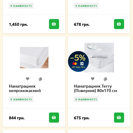
Лайт 80х170 см
У НАЯВНОСТІ
У НАЯВНОСТІ
1,450 грн.
678 грн.
Наматрацник
Наматрацник Terry
непромокаємий
(Поверхня) 80х170 см
натяжний Fullcover
70х170 см
У НАЯВНОСТІ
У НАЯВНОСТІ
844 грн.
675 грн.