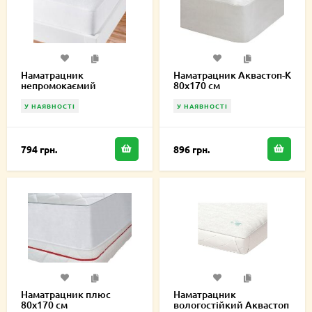
Наматрацник
Наматрацник Аквастоп-К
непромокаємий
80х170 см
натяжний Delight 80х170
см
У НАЯВНОСТІ
У НАЯВНОСТІ
794 грн.
896 грн.
Наматрацник плюс
Наматрацник
80х170 см
вологостійкий Аквастоп