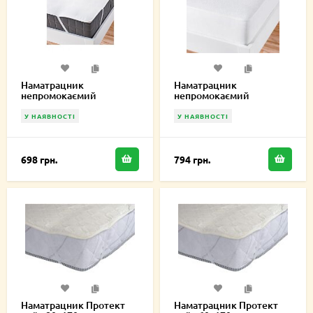
Наматрацник
Наматрацник
непромокаємий
непромокаємий
Fullcover 70х170 см
натяжний Delight 70х170
см
У НАЯВНОСТІ
У НАЯВНОСТІ
698 грн.
794 грн.
Наматрацник Протект
Наматрацник Протект