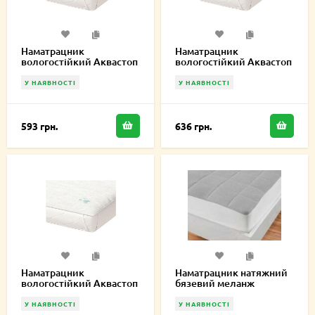
Наматрацник
Наматрацник
вологостійкий Аквастоп
вологостійкий Аквастоп
Лайт 70х170 см
Лайт 75х170 см
У НАЯВНОСТІ
У НАЯВНОСТІ
593 грн.
636 грн.
Наматрацник
Наматрацник натяжний
вологостійкий Аквастоп
бязевий меланж
Лайт 90х170 см
Melange Cotton 50х70 см
MCF000238
У НАЯВНОСТІ
У НАЯВНОСТІ