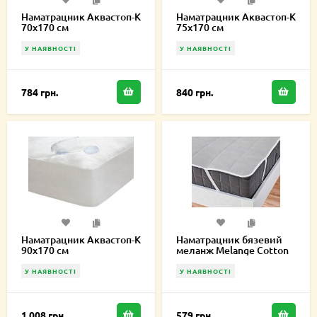
Наматрацник Аквастоп-К
Наматрацник Аквастоп-К
70х170 см
75х170 см
У НАЯВНОСТІ
У НАЯВНОСТІ
784 грн.
840 грн.
Наматрацник Аквастоп-К
Наматрацник бязевий
90х170 см
меланж Melange Cotton
50х70 см MCE000238
У НАЯВНОСТІ
У НАЯВНОСТІ
1,008 грн.
579 грн.