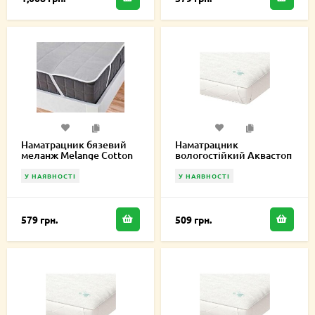
Наматрацник бязевий
Наматрацник
меланж Melange Cotton
вологостійкий Аквастоп
70х170 см MCE000227
Лайт 60х170 см
У НАЯВНОСТІ
У НАЯВНОСТІ
579 грн.
509 грн.