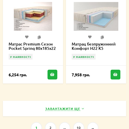
Матрас Premium Сезон
Матрац безпружинний
Pocket Spring 80х185х22
Комфорт H22 К5
см
80х185х22 см
У НАЯВНОСТІ
У НАЯВНОСТІ
6,254 грн.
7,958 грн.
ЗАВАНТАЖИТИ ЩЕ
1
2
...
10
→