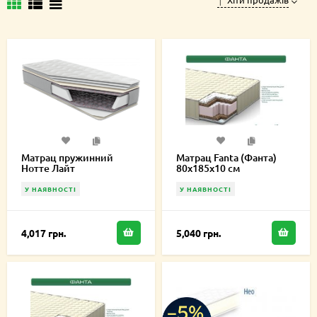
Матрац пружинний
Матрац Fanta (Фанта)
Нотте Лайт
80х185х10 см
односторонній
80х185х16,5 см
У НАЯВНОСТІ
У НАЯВНОСТІ
4,017 грн.
5,040 грн.