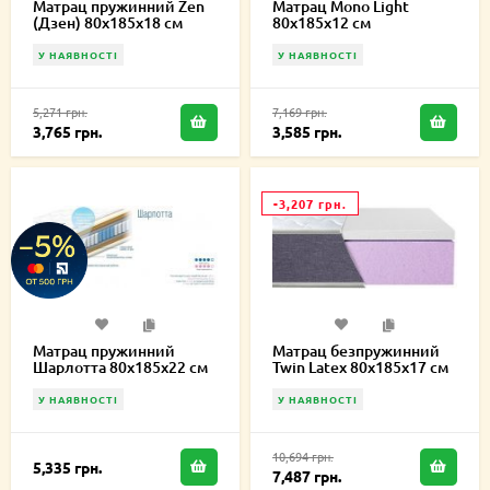
Матрац пружинний Zen
Матрац Mono Light
(Дзен) 80х185х18 см
80х185х12 см
У НАЯВНОСТІ
У НАЯВНОСТІ
5,271 грн.
7,169 грн.
3,765 грн.
3,585 грн.
-3,207 грн.
Матрац пружинний
Матрац безпружинний
Шарлотта 80х185х22 см
Twin Latex 80х185х17 см
У НАЯВНОСТІ
У НАЯВНОСТІ
10,694 грн.
5,335 грн.
7,487 грн.