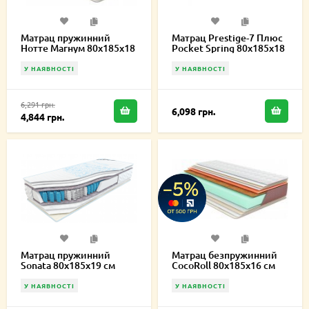
Матрац пружинний
Матрац Prestige-7 Плюс
Нотте Магнум 80х185х18
Pocket Spring 80х185х18
см
см
У НАЯВНОСТІ
У НАЯВНОСТІ
6,291 грн.
6,098 грн.
4,844 грн.
Матрац пружинний
Матрац безпружинний
Sonata 80х185х19 см
CocoRoll 80х185х16 см
У НАЯВНОСТІ
У НАЯВНОСТІ