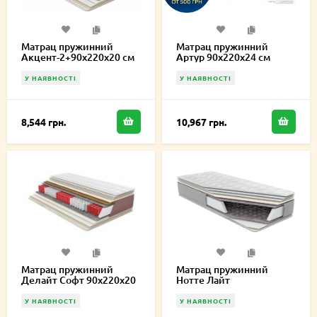
Матрац пружинний
Матрац пружинний
Акцент-2+90х220х20 см
Артур 90х220х24 см
У НАЯВНОСТІ
У НАЯВНОСТІ
8,544 грн.
10,967 грн.
Матрац пружинний
Матрац пружинний
Делайт Софт 90х220х20
Нотте Лайт
см
односторонній
90х220х16,5 см
У НАЯВНОСТІ
У НАЯВНОСТІ