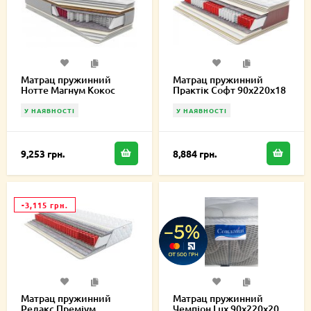
Матрац пружинний
Матрац пружинний
Нотте Магнум Кокос
Практік Софт 90х220х18
90х220х18,5 см
см
У НАЯВНОСТІ
У НАЯВНОСТІ
9,253 грн.
8,884 грн.
-3,115 грн.
Матрац пружинний
Матрац пружинний
Релакс Преміум
Чемпіон Lux 90х220х20