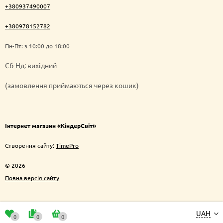
+380937490007
+380978152782
Пн-Пт: з 10:00 до 18:00
Cб-Нд: вихідний
(замовлення приймаються через кошик)
Інтернет магазин «КіндерСвіт»
Створення сайту:
TimePro
© 2026
Повна версія сайту
UAH
0
0
0