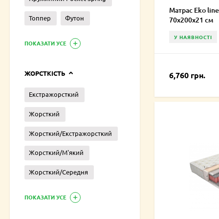
Матрас Eko line
Топпер
Футон
70х200х21 см
У НАЯВНОСТІ
ПОКАЗАТИ УСЕ
ЖОРСТКІСТЬ
6,760 грн.
Екстражорсткий
Жорсткий
Жорсткий/Екстражорсткий
Жорсткий/М'який
Жорсткий/Середня
ПОКАЗАТИ УСЕ