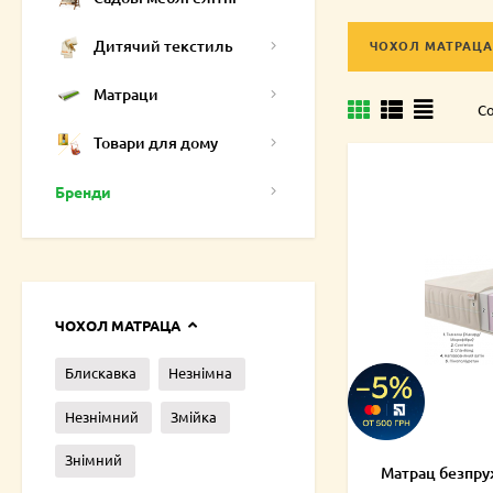
вивчення товару. 
Купити матрац 200
Дитячий текстиль
ЧОХОЛ МАТРАЦА
Вам матрац до кв
Матраци
Со
Товари для дому
Бренди
ЧОХОЛ МАТРАЦА
Блискавка
Незнімна
Незнімний
Змійка
Знімний
Матрац безпру