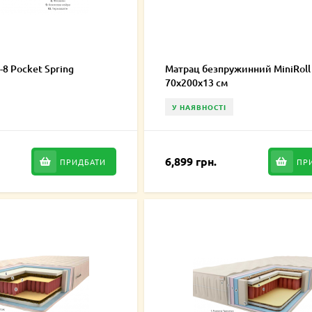
-8 Pocket Spring
Матрац безпружинний MiniRoll
70х200х13 см
У НАЯВНОСТІ
6,899 грн.
ПРИДБАТИ
ПР