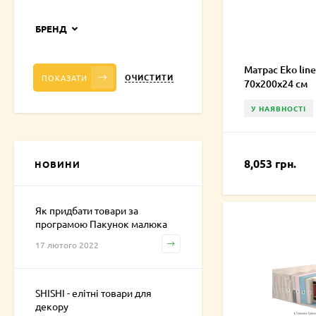
БРЕНД
Матрас Eko line
ОЧИСТИТИ
ПОКАЗАТИ
70х200х24 см
У НАЯВНОСТІ
8,053 грн.
НОВИНИ
Як придбати товари за
програмою Пакунок малюка
17 лютого 2022
SHISHI - елітні товари для
декору