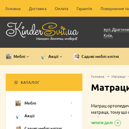
Головна
Доставка
Оплата
Гарантія
Повернення та
вул. Драгоман
Київ.
Меблі
Акції
Садові меблі елітні
Головна
Матраци
КАТАЛОГ
Матраци 
Меблі
Матрац ортопедич
матраца, тому що 
Акції
фабрики, тому мож
ЧИТАТИ ДАЛІ
На будь-якому ета
Садові меблі елітні