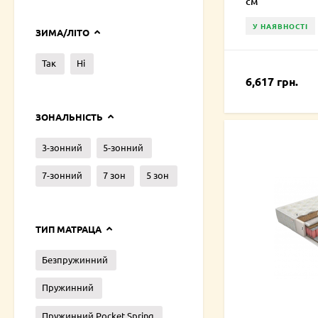
см
У НАЯВНОСТІ
ЗИМА/ЛІТО
Так
Ні
6,617 грн.
ЗОНАЛЬНІСТЬ
3-зонний
5-зонний
7-зонний
7 зон
5 зон
ТИП МАТРАЦА
Безпружинний
Пружинний
Пружинний Pocket Spring