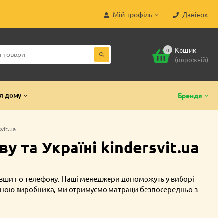
Мій профіль
Дзвінок
Кошик
0
(порожній)
я дому
Бренди
vit.ua
 та Україні kindersvit.ua
вши по телефону. Наші менеджери допоможуть у виборі
 ціною виробника, ми отримуємо матраци безпосередньо з
стів, що дозволить Вам заощадити час на самостійне