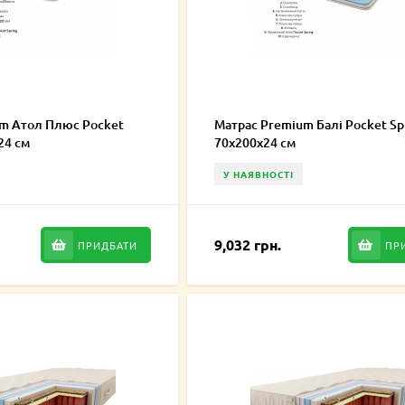
m Атол Плюс Pocket
Матрас Premium Балі Pocket Sp
24 см
70х200х24 см
У НАЯВНОСТІ
9,032 грн.
ПРИДБАТИ
ПР