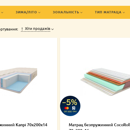
Наші консультанти допоможуть підібрати ідеальне рішення для 
*70 см у Києві, Україні простіше простого, замовте в інтернет
ЗИМА/ЛІТО
ЗОНАЛЬНІСТЬ
ТИП МАТРАЦА
артири.
Хіти продажів
ртування:
жинний Капрі 70х200х14
Матрац безпружинний CocoRol