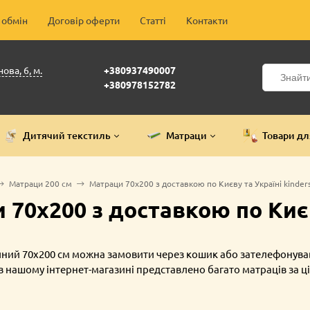
 обмін
Договір оферти
Статті
Контакти
ова, 6, м.
+380937490007
+380978152782
Дитячий текстиль
Матраци
Товари дл
Матраци 200 см
Матраци 70х200 з доставкою по Києву та Україні kinders
70х200 з доставкою по Києву
ний 70х200 см можна замовити через кошик або зателефонува
в нашому інтернет-магазині представлено багато матраців за
емо надати найкращі ціни на матраци 70 на 200 см.
пі вибору матраца рекомендуємо звернутися до наших спеціалі