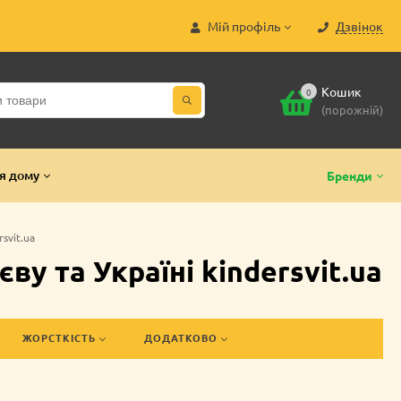
Мій профіль
Дзвінок
Кошик
0
(порожній)
я дому
Бренди
svit.ua
у та Україні kindersvit.ua
ЖОРСТКІСТЬ
ДОДАТКОВО