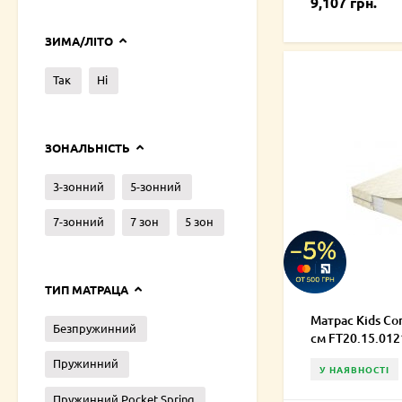
9,107 грн.
ЗИМА/ЛІТО
Так
Ні
ЗОНАЛЬНІСТЬ
3-зонний
5-зонний
7-зонний
7 зон
5 зон
ТИП МАТРАЦА
Матрас Kids Co
Безпружинний
см FT20.15.01
Пружинний
У НАЯВНОСТІ
Пружинний Pocket Spring