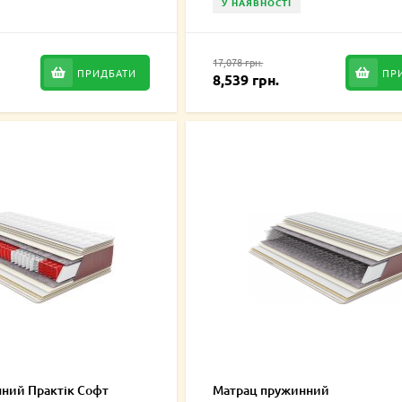
У НАЯВНОСТІ
17,078 грн.
ПРИДБАТИ
ПР
8,539 грн.
ний Практік Софт
Матрац пружинний