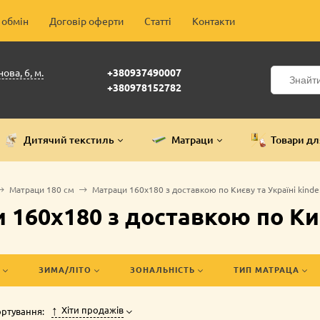
 обмін
Договір оферти
Статті
Контакти
ова, 6, м.
+380937490007
+380978152782
Дитячий текстиль
Матраци
Товари дл
Матраци 180 см
Матраци 160х180 з доставкою по Києву та Україні kinder
 160х180 з доставкою по Києв
ЗИМА/ЛІТО
ЗОНАЛЬНІСТЬ
ТИП МАТРАЦА
Хіти продажів
ртування: