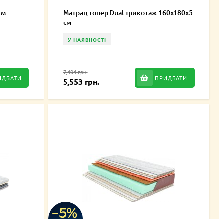
см
Матрац топер Dual трикотаж 160х180х5
см
У НАЯВНОСТІ
7,404 грн.
ИДБАТИ
ПРИДБАТИ
5,553 грн.