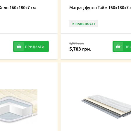
Хелп 160х180х7 см
Матрац футон Тайм 160х180х7 
У НАЯВНОСТІ
6,879 грн.
ПРИДБАТИ
ПР
5,783 грн.