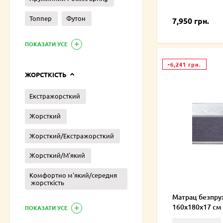
Топпер
Футон
7,950 грн.
ПОКАЗАТИ УСЕ
-6,241 грн.
ЖОРСТКІСТЬ
Екстражорсткий
Жорсткий
Жорсткий/Екстражорсткий
Жорсткий/М'який
Комфортно м'який/середня
жорсткість
Матрац безпру
160х180х17 см
ПОКАЗАТИ УСЕ