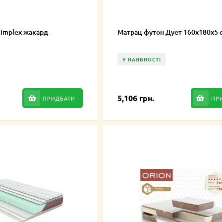
Simplex жакард
Матрац футон Дует 160х180х5 
У НАЯВНОСТІ
5,106 грн.
ПРИДБАТИ
ПР