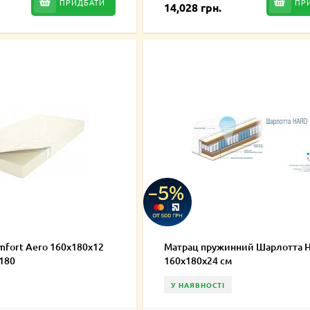
ПРИДБАТИ
ПР
14,028 грн.
mfort Aero 160x180x12
Матрац пружинний Шарлотта H
2180
160х180х24 см
У НАЯВНОСТІ