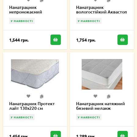
Наматрацник
Наматрацник
непромокаємий
вологостійкий Аквастоп
натяжний Delight
Лайт 160х220 см
180х220 см
У НАЯВНОСТІ
У НАЯВНОСТІ
1,544 грн.
1,754 грн.
Наматрацник Протект
Наматрацник натяжний
лайт 130х220 см
бязевий меланж
Melange Cotton 180х220
см MCF180220
У НАЯВНОСТІ
У НАЯВНОСТІ
1,454 грн.
1,289 грн.