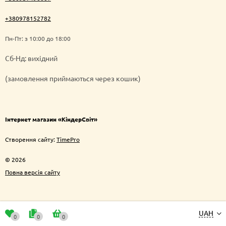
+380978152782
Пн-Пт: з 10:00 до 18:00
Cб-Нд: вихідний
(замовлення приймаються через кошик)
Інтернет магазин «КіндерСвіт»
Створення сайту:
TimePro
© 2026
Повна версія сайту
UAH
0
0
0