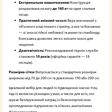
Екстремальне навантаження:
Конструкція
розрахована на вагу
до 160 кг
на одне спальне
місце.
Практичний знімний чохол:
Верх виконаний з
об'ємного еластичного стрейчу, а низ та боковини
— зі зносостійкої меблевої тканини та спанбонду.
Блискавка дозволяє легко знімати чохол для
чищення.
Довговічність:
Рекомендований термін служби
становить
10 років
(офіційна гарантія — 18
місяців).
Розмірна сітка:
Випускається у стандартних розмірах
шириною від 70 до 200 см та довжиною 190 або 200 см.
Ідеальний вибір для людей із підвищеною масою тіла,
пар із великою різницею у вазі, а також для всіх, хто
шукає безпружинний матрац із безкомпромісною
ортопедичною підтримкою та м'яким, анатомічним
фінішним шаром.