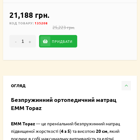
21,188 грн.
КОД ТОВАРУ:
135208
25,223 грн.
-
+
ПРИДБАТИ
ОГЛЯД
Безпружинний ортопедичний матрац
EMM Topaz
EMM Topaz
— це преміальний безпружинний матрац
підвищеної жорсткості (
4 з 5
) та висотою
20 см
, який
поєднує в собі максимальну витривалість та елітні