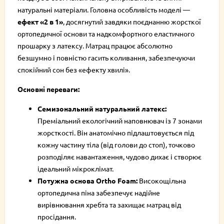
натуральні матеріали. Головна особливість моделі —
ефект «2 в 1»
, досягнутий завдяки поєднанню жорсткої
ортопедичної основи та надкомфортного еластичного
прошарку з латексу. Матрац працює абсолютно
безшумно і повністю гасить коливання, забезпечуючи
спокійний сон без «ефекту хвилі».
Основні переваги:
Семизональний натуральний латекс:
Преміальний екологічний наповнювач із 7 зонами
жорсткості. Він анатомічно підлаштовується під
кожну частину тіла (від голови до стоп), точково
розподіляє навантаження, чудово дихає і створює
ідеальний мікроклімат.
Потужна основа Ortho Foam:
Високощільна
ортопедична піна забезпечує надійне
вирівнювання хребта та захищає матрац від
просідання.