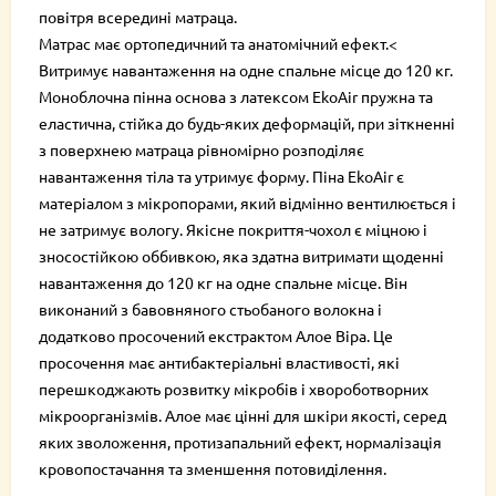
повітря всередині матраца.
Матрас має ортопедичний та анатомічний ефект.<
Витримує навантаження на одне спальне місце до 120 кг.
Моноблочна пінна основа з латексом EkoAir пружна та
еластична, стійка до будь-яких деформацій, при зіткненні
з поверхнею матраца рівномірно розподіляє
навантаження тіла та утримує форму. Піна EkoAir є
матеріалом з мікропорами, який відмінно вентилюється і
не затримує вологу. Якісне покриття-чохол є міцною і
зносостійкою оббивкою, яка здатна витримати щоденні
навантаження до 120 кг на одне спальне місце. Він
виконаний з бавовняного стьобаного волокна і
додатково просочений екстрактом Алое Віра. Це
просочення має антибактеріальні властивості, які
перешкоджають розвитку мікробів і хвороботворних
мікроорганізмів. Алое має цінні для шкіри якості, серед
яких зволоження, протизапальний ефект, нормалізація
кровопостачання та зменшення потовиділення.