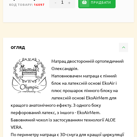
-
+
ПРИДБАТИ
КОД ТОВАРУ:
16097
ОГЛЯД
Матрац двосторонній ортопедичний
Олександрія.
Наповнювачем матраца є пінний
блок на латексній основі EkoAir і
плюс прошарок пінного блоку на
латексній основі EkoAirMem для
кращого анатомічного ефекту. З одного боку
перфорований латекс, з іншого - EkoAirMem.
Бавовняний чохол із застосуванням технології ALOE
VERA.
По периметру матраца є 3D-смуга для кращої циркуляції