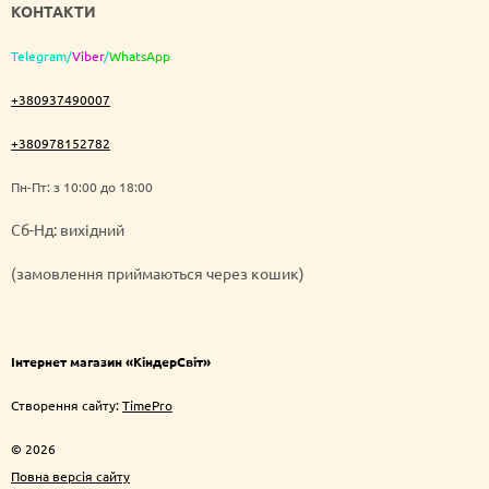
КОНТАКТИ
Telegram
/
Viber
/
WhatsApp
+380937490007
+380978152782
Пн-Пт: з 10:00 до 18:00
Cб-Нд: вихідний
(замовлення приймаються через кошик)
Інтернет магазин «КіндерСвіт»
Створення сайту:
TimePro
© 2026
Повна версія сайту