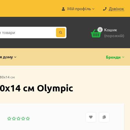
Мій профіль
Дзвінок
Кошик
0
(порожній)
я дому
Бренди
80х14 см
0х14 см Olympic