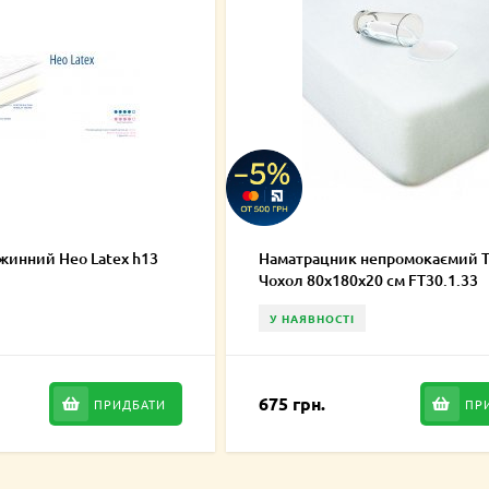
жинний Нео Latex h13
Наматрацник непромокаємий T
Чохол 80х180х20 см FT30.1.33
У НАЯВНОСТІ
675 грн.
ПРИДБАТИ
ПР