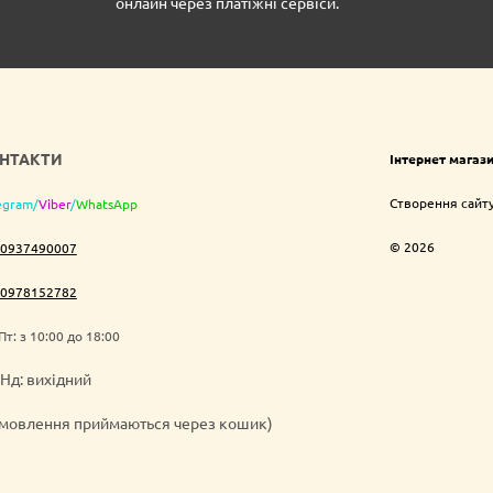
онлайн через платіжні сервіси.
НТАКТИ
Інтернет магаз
Створення сайт
egram
/
Viber
/
WhatsApp
© 2026
0937490007
0978152782
Пт: з 10:00 до 18:00
Нд: вихідний
амовлення приймаються через кошик)