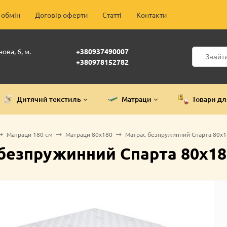
 обмін
Договір оферти
Статті
Контакти
ова, 6, м.
+380937490007
+380978152782
Дитячий текстиль
Матраци
Товари дл
Матраци 180 см
Матраци 80х180
Матрас безпружинний Спарта 80х1
безпружинний Спарта 80х18