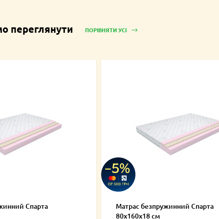
о переглянути
ПОРІВНЯТИ УСІ
жинний Спарта
Матрас безпружинний Спарта
80х160х18 см