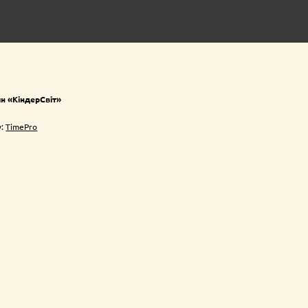
ин «КіндерСвіт»
у:
TimePro