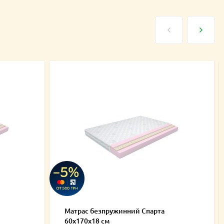
Матрас безпружинний Спарта
60х170х18 см