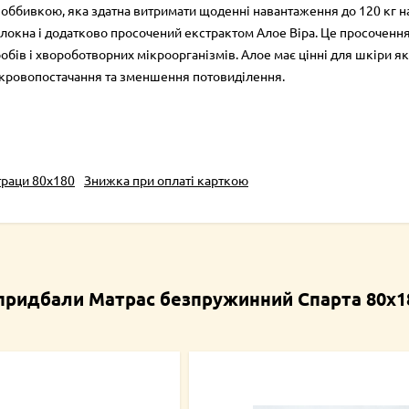
оббивкою, яка здатна витримати щоденні навантаження до 120 кг на
локна і додатково просочений екстрактом Алое Віра. Це просочення
обів і хвороботворних мікроорганізмів. Алое має цінні для шкіри я
 кровопостачання та зменшення потовиділення.
раци 80х180
Знижка при оплаті карткою
 придбали Матрас безпружинний Спарта 80х1