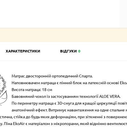
ХАРАКТЕРИСТИКИ
ВІДГУКИ
0
Матрас двосторонній ортопедичний Спарта.
Наповнювачем матраца є пінний блок на латексній основі Eko
Висота матраца: 18 см
Бавовняний чохол із застосуванням технології ALOE VERA.
По периметру матраца є 3D-смуга для кращої циркуляції пові
анатомічний ефект. Витримує навантаження на одне спальне м
стична, стійка до будь-яких деформаціям, при зіткненні з поверхне
. Піна EkoAir є матеріалом з мікропорами, який відмінно вентилюєть