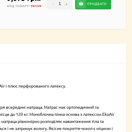
-
+
ПРИДБАТИ
КОД ТОВАРУ:
96134
Air і плюс перфорованого латексу.
тря всередині матраца. Матрас має ортопедичний та
ісце до 120 кг. Моноблочна пінна основа з латексом EkoAir
ю матраца рівномірно розподіляє навантаження тіла та
ся і не затримує вологу. Якісне покриття-чохол є міцною і